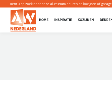
Bent u op zoek naar onze aluminium deuren en kozijnen of garag
HOME
INSPIRATIE
KOZIJNEN
DEURE