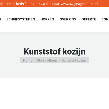
edeuren en bedrijfsdeuren? Ga dan naar:
www.awgaragedeuren.nl
N
SCHUIFSYSTEMEN
HORREN
OVER ONS
OFFERTE
CON
Kunststof kozijn
Home
Photo Album
Kunststof kozijn
Je bent hier: