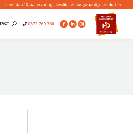
meer dan 10 jaar ervaring | kwalitatief hoogwaardige producten
0572 760 760
TACT
Search:
Facebook
Linkedin
Instagram
page
page
page
opens
opens
opens
in
in
in
new
new
new
window
window
window