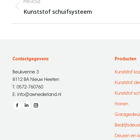
PREVIOUS
navigation
Kunststof schuifsysteem
Previous
album:
Contactgegevens
Producten
Beukvenne 3
Kunststof ko
8112 BA Nieuw Heeten
Kunststof de
T: 0572-760760
Kunststof sc
E: info@awnederland.nl
Horren
Vind ons op:
Facebook
Linkedin
Instagram
Garagedeu
page
page
page
Bedrijfsdeur
opens
opens
opens
in
in
in
Deuren en k