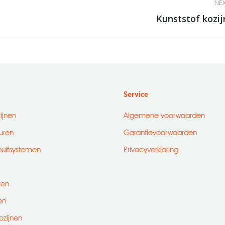
NEX
Kunststof kozij
Next
album:
Service
zijnen
Algemene voorwaarden
uren
Garantievoorwaarden
huifsystemen
Privacyverklaring
ren
en
ozijnen