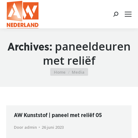
Search:
paneeldeuren
Archives:
met reliëf
Home
Media
Je bent hier:
AW Kunststof | paneel met reliëf 05
Door
admin
26 juni 2023