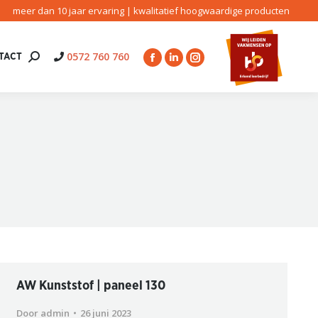
meer dan 10 jaar ervaring | kwalitatief hoogwaardige producten
0572 760 760
TACT
Search:
Facebook
Linkedin
Instagram
page
page
page
opens
opens
opens
in
in
in
new
new
new
window
window
window
AW Kunststof | paneel 130
Door
admin
26 juni 2023