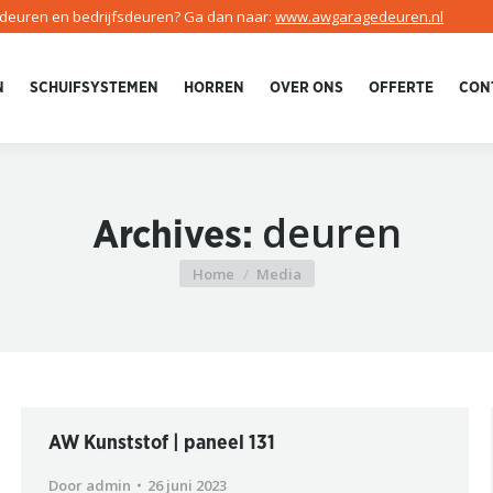
edeuren en bedrijfsdeuren? Ga dan naar:
www.awgaragedeuren.nl
N
SCHUIFSYSTEMEN
HORREN
OVER ONS
OFFERTE
CON
deuren
Archives:
Home
Media
Je bent hier:
AW Kunststof | paneel 131
Door
admin
26 juni 2023