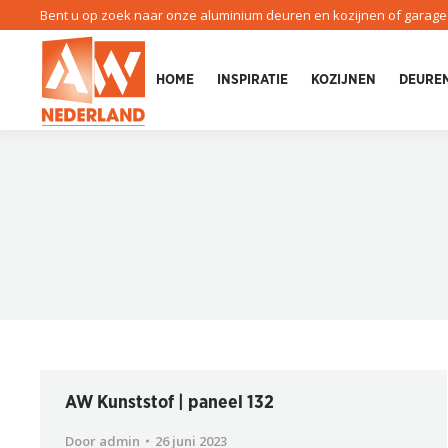
Bent u op zoek naar onze aluminium deuren en kozijnen of garag
HOME
INSPIRATIE
KOZIJNEN
DEURE
AW Kunststof | paneel 132
Door
admin
26 juni 2023