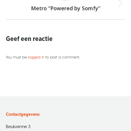
Metro “Powered by Somfy”
Next
post:
Geef een reactie
You must be
logged in
to post a comment.
Contactgegevens
Beukvenne 3