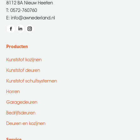
8112 BA Nieuw Heeten
T: 0572-760760
E: info@awnederland.nl
Vind ons op:
Facebook
Linkedin
Instagram
page
page
page
Producten
opens
opens
opens
in
in
in
Kunststof kozijnen
new
new
new
Kunststof deuren
window
window
window
Kunststof schuifsystemen
Horren
Garagedeuren
Bedrijfsdeuren
Deuren en kozijnen
Service