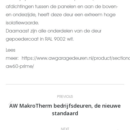
afdichtingen tussen de panelen en aan de boven-
en onderzijde, heeft deze deur een extreem hoge
isolatiewaarde.
Daarnaast zijn alle onderdelen van de deur
gepoedercoat in RAL 9002 wit.
Lees
meer: https://www.awgaragedeuren.nl/product/section
aw60-prime/
Post
PREVIOUS
navigation
AW MakroTherm bedrijfsdeuren, de nieuwe
Previous
standaard
post:
NEXT