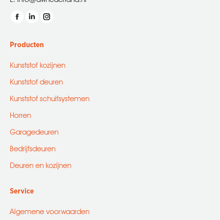
Vind ons op:
Facebook
Linkedin
Instagram
page
page
page
Producten
opens
opens
opens
in
in
in
Kunststof kozijnen
new
new
new
Kunststof deuren
window
window
window
Kunststof schuifsystemen
Horren
Garagedeuren
Bedrijfsdeuren
Deuren en kozijnen
Service
Algemene voorwaarden