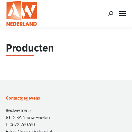
Search:
Produ
cten
Contactgegevens
Beukvenne 3
8112 BA Nieuw Heeten
T: 0572-760760
E: info@awnederland.nl