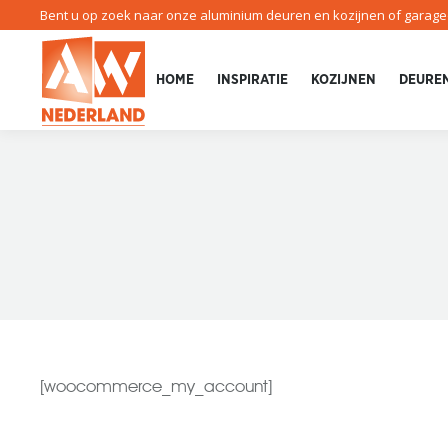
Bent u op zoek naar onze aluminium deuren en kozijnen of garag
HOME
INSPIRATIE
KOZIJNEN
DEURE
[woocommerce_my_account]