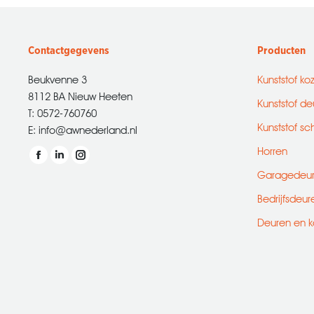
Contactgegevens
Producten
Beukvenne 3
Kunststof ko
8112 BA Nieuw Heeten
Kunststof de
T: 0572-760760
Kunststof sc
E: info@awnederland.nl
Horren
Vind ons op:
Facebook
Linkedin
Instagram
Garagedeu
page
page
page
Bedrijfsdeur
opens
opens
opens
in
in
in
Deuren en k
new
new
new
window
window
window