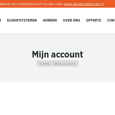
edeuren en bedrijfsdeuren? Ga dan naar:
www.awgaragedeuren.nl
N
SCHUIFSYSTEMEN
HORREN
OVER ONS
OFFERTE
CON
Mijn account
Home
Mijn account
Je bent hier: