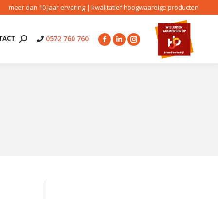
meer dan 10 jaar ervaring | kwalitatief hoogwaardige producten
0572 760 760
TACT
Search:
Facebook
Linkedin
Instagram
page
page
page
opens
opens
opens
in
in
in
new
new
new
window
window
window