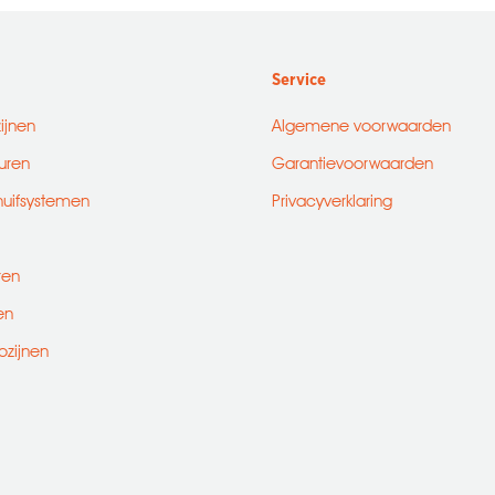
Service
zijnen
Algemene voorwaarden
uren
Garantievoorwaarden
huifsystemen
Privacyverklaring
ren
en
ozijnen