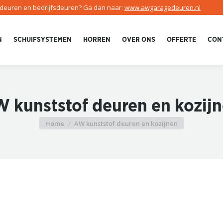
edeuren en bedrijfsdeuren? Ga dan naar:
www.awgaragedeuren.nl
N
SCHUIFSYSTEMEN
HORREN
OVER ONS
OFFERTE
CON
 kunststof deuren en kozij
Home
AW kunststof deuren en kozijnen
Je bent hier: