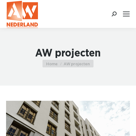
Search:
AW projecten
Home
AW projecten
Je bent hier: