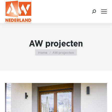
Search:
AW projecten
Home
AW projecten
Je bent hier: