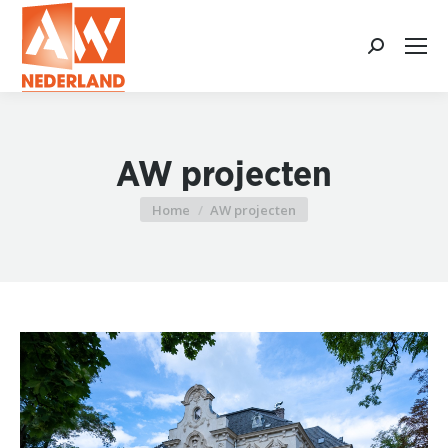
Search:
AW projecten
Home
AW projecten
Je bent hier: