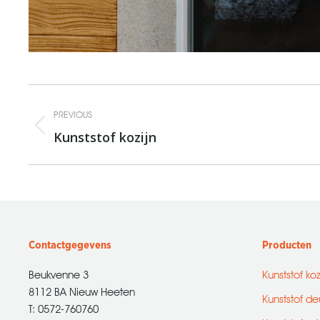
Album
PREVIOUS
navigation
Kunststof kozijn
Previous
album:
Contactgegevens
Producten
Beukvenne 3
Kunststof ko
8112 BA Nieuw Heeten
Kunststof de
T: 0572-760760