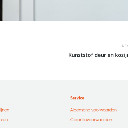
NEX
Kunststof deur en kozij
Next
album:
Service
zijnen
Algemene voorwaarden
uren
Garantievoorwaarden