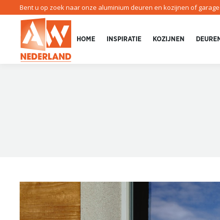
Bent u op zoek naar onze aluminium deuren en kozijnen of garag
HOME
INSPIRATIE
KOZIJNEN
DEURE