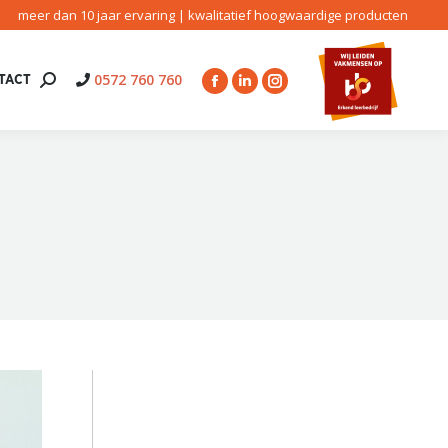
meer dan 10 jaar ervaring | kwalitatief hoogwaardige producten
0572 760 760
TACT
Search:
Facebook
Linkedin
Instagram
page
page
page
opens
opens
opens
in
in
in
new
new
new
window
window
window