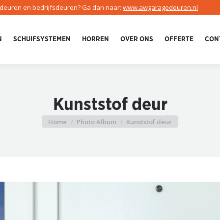
edeuren en bedrijfsdeuren? Ga dan naar:
www.awgaragedeuren.nl
N
SCHUIFSYSTEMEN
HORREN
OVER ONS
OFFERTE
CON
Kunststof deur
Home
Photo Album
Kunststof deur
Je bent hier: