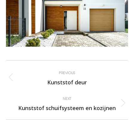
Album
PREVIOUS
navigation
Kunststof deur
Previous
album:
NEXT
Kunststof schuifsysteem en kozijnen
Next
album: