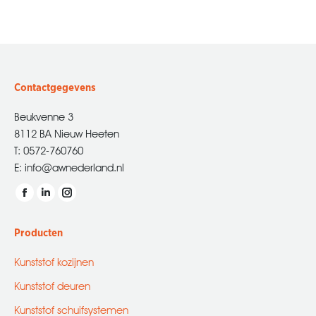
Contactgegevens
Beukvenne 3
8112 BA Nieuw Heeten
T: 0572-760760
E: info@awnederland.nl
Vind ons op:
Facebook
Linkedin
Instagram
page
page
page
Producten
opens
opens
opens
in
in
in
Kunststof kozijnen
new
new
new
Kunststof deuren
window
window
window
Kunststof schuifsystemen