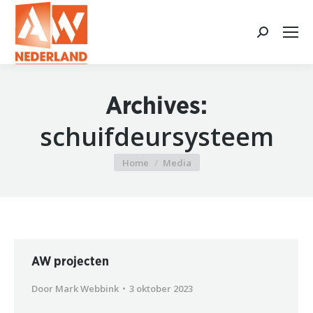
Search:
Archives:
schuifdeursysteem
Home
Media
Je bent hier:
AW projecten
Door
Mark Webbink
3 oktober 2023