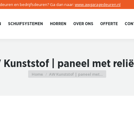
edeuren en bedrijfsdeuren? Ga dan naar:
www.awgaragedeuren.nl
N
SCHUIFSYSTEMEN
HORREN
OVER ONS
OFFERTE
CON
Kunststof | paneel met relië
Home
AW Kunststof | paneel met…
Je bent hier: