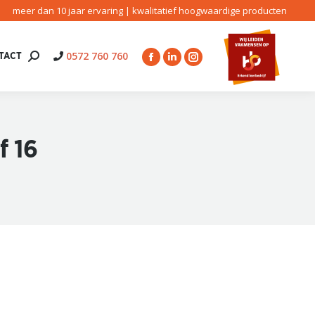
meer dan 10 jaar ervaring | kwalitatief hoogwaardige producten
0572 760 760
TACT
Search:
Facebook
Linkedin
Instagram
page
page
page
opens
opens
opens
in
in
in
new
new
new
f 16
window
window
window