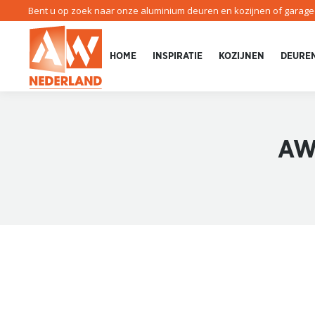
Bent u op zoek naar onze aluminium deuren en kozijnen of garag
HOME
INSPIRATIE
KOZIJNEN
DEURE
AW 