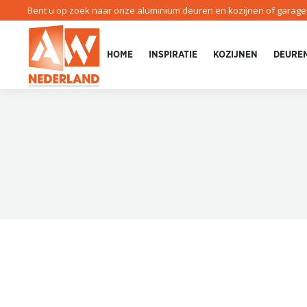
Bent u op zoek naar onze aluminium deuren en kozijnen of garag
HOME
INSPIRATIE
KOZIJNEN
DEURE