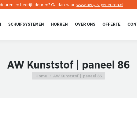
edeuren en bedrijfsdeuren? Ga dan naar:
www.awgaragedeuren.nl
N
SCHUIFSYSTEMEN
HORREN
OVER ONS
OFFERTE
CON
AW Kunststof | paneel 86
Home
AW Kunststof | paneel 86
Je bent hier: