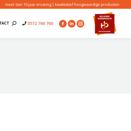
meer dan 10 jaar ervaring | kwalitatief hoogwaardige producten
0572 760 760
TACT
Search:
Facebook
Linkedin
Instagram
page
page
page
opens
opens
opens
in
in
in
new
new
new
window
window
window